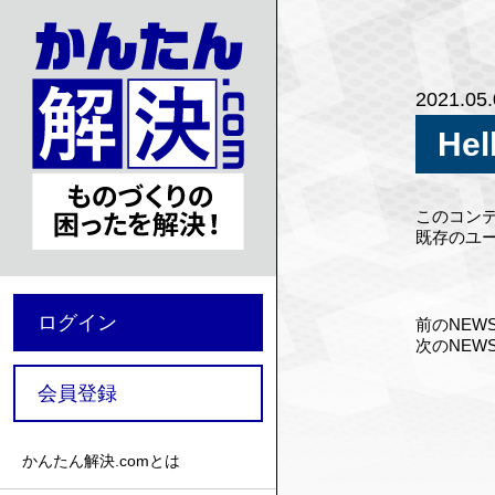
2021.05
Hel
このコン
既存のユ
ログイン
前のNEW
次のNEW
会員登録
かんたん解決.comとは