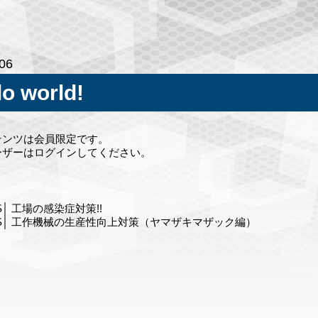
.06
lo world!
テンツは会員限定です。
ーザーはログインしてください。
S
工場の感染症対策!!
S
工作機械の生産性向上対策（ヤマザキマザック編）