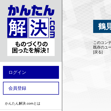
鶴
このコン
既存のユ
[戻る]
ログイン
会員登録
かんたん解決.comとは